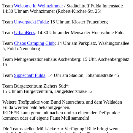
Team
Welcome In Wohnzimmer
/ Stadtteiltreff Fulda Innenstadt:
14:30 Uhr am Wohnzimmer (Robert-Kircher-Str. 25)
Team
Unverpackt Fulda
: 15 Uhr am Kloster Frauenberg
Team
UrbanBees
: 14:30 Uhr an der Mensa der Hochschule Fulda
Team
Chaos Camping Club
: 14 Uhr am Parkplatz, Washingtonallee
5, Fulda-Neuenberg
Team Mehrgenerationenhaus Aschenberg: 15 Uhr, Aschenbergplatz
15
Team
Sippschaft Fulda
: 14 Uhr am Stadion, Johannisstraße 45
Team Bürgerzentrum Ziehers Süd*:
15 Uhr am Bürgerzentrum, Dingelstedtstraße 12
Weitere Treffpunkte vom Bund Naturschutz und dem Weltladen
Fulda werden bald bekanntgegeben.
JEDE*R kann gerne mitmachen und zu einem der Treffpunkte
kommen oder auf eigene Faust Müll sammeln!
Die Teams stellen Müllsäcke zur Verfügung! Bitte bringt wenn