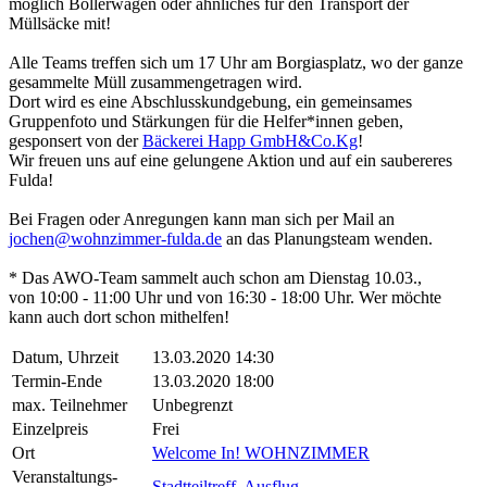
möglich Bollerwägen oder ähnliches für den Transport der
Müllsäcke mit!
Alle Teams treffen sich um 17 Uhr am Borgiasplatz, wo der ganze
gesammelte Müll zusammengetragen wird.
Dort wird es eine Abschlusskundgebung, ein gemeinsames
Gruppenfoto und Stärkungen für die Helfer*innen geben,
gesponsert von der
Bäckerei Happ GmbH&Co.Kg
!
Wir freuen uns auf eine gelungene Aktion und auf ein saubereres
Fulda!
Bei Fragen oder Anregungen kann man sich per Mail an
jochen@wohnzimmer-fulda.de
an das Planungsteam wenden.
* Das AWO-Team sammelt auch schon am Dienstag 10.03.,
von 10:00 - 11:00 Uhr und von 16:30 - 18:00 Uhr. Wer möchte
kann auch dort schon mithelfen!
Datum, Uhrzeit
13.03.2020 14:30
Termin-Ende
13.03.2020 18:00
max. Teilnehmer
Unbegrenzt
Einzelpreis
Frei
Ort
Welcome In! WOHNZIMMER
Veranstaltungs-
Stadtteiltreff
,
Ausflug